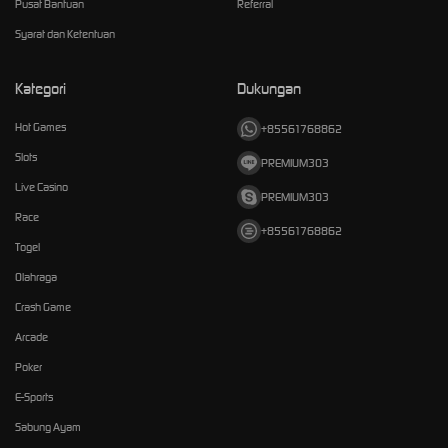
Pusat Bantuan
Referral
Syarat dan Ketentuan
Kategori
Dukungan
Hot Games
+85561768862
Slots
PREMIUM303
Live Casino
PREMIUM303
Race
+85561768862
Togel
Olahraga
Crash Game
Arcade
Poker
E-Sports
Sabung Ayam