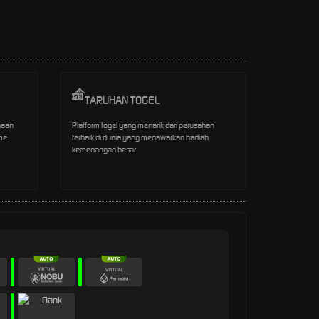
TARUHAN TOGEL
haan
Platform togel yang menarik dari perusahan
ame
terbaik di dunia yang menawarkan hadiah
kemenangan besar