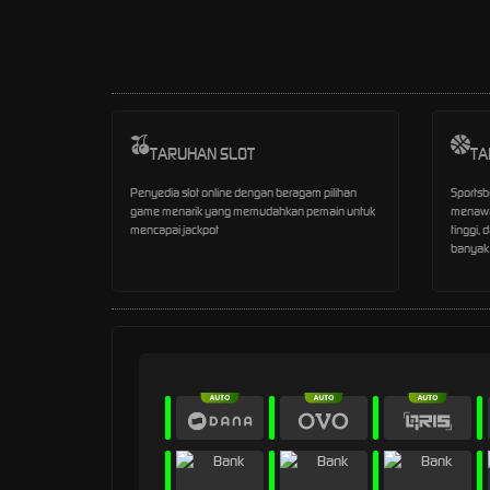
TARUHAN SLOT
TA
Penyedia slot online dengan beragam pilihan
Sportsb
game menarik yang memudahkan pemain untuk
menawar
mencapai jackpot
tinggi,
banyak 