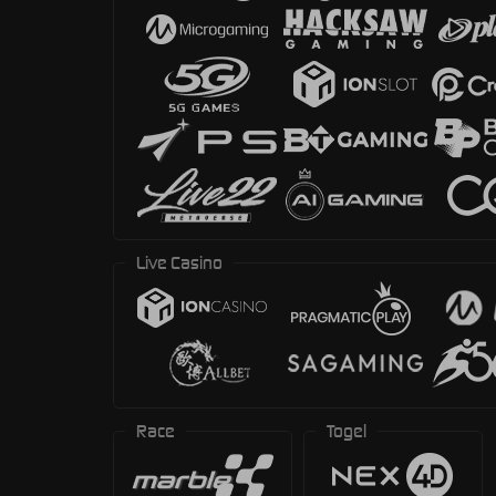
Live Casino
Race
Togel