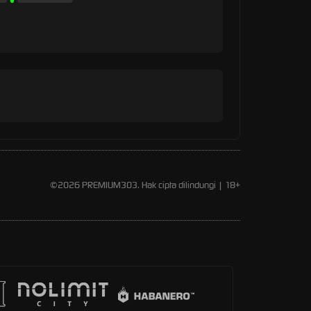
©2026 PREMIUM303. Hak cipta dilindungi | 18+