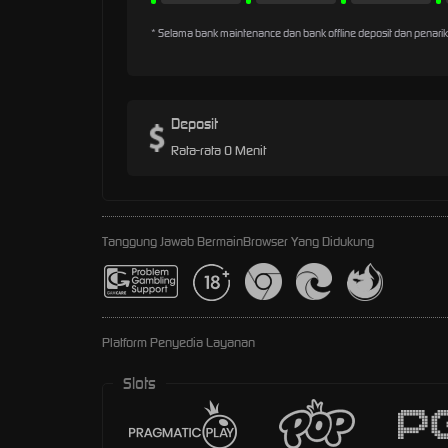
* Selama bank maintenance dan bank offline deposit dan penarik
Deposit
Rata-rata 0 Menit
Tanggung Jawab Bermain
Browser Yang Didukung
Platform Penyedia Layanan
Slots