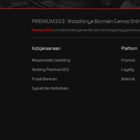
PREMIUM303: Websitenya Bermain Games Online 
Premium303
is a trusted online games Slot site that is played by gamer
Kebijaksanaan
Platform
Responsible Gambling
Promosi
Tentang Premium303
Loyalty
Pusat Bantuan
Referral
Syarat dan Ketentuan