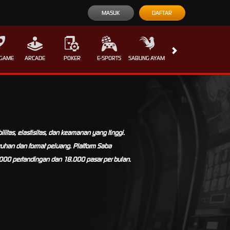
MASUK
DAFTAR
 GAME
ARCADE
POKER
E-SPORTS
SABUNG AYAM
PROMOSI
litas, elastisitas, dan keamanan yang tinggi.
ruhan dan format peluang. Platform Saba
5000 pertandingan dan 18.000 pasar per bulan.