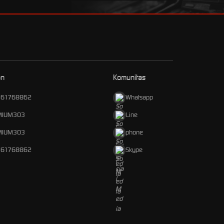
an
Komunitas
561768862
Whatsapp
MIUM303
Line
MIUM303
phone
561768862
Skype