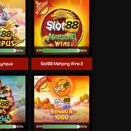
Sweet Bonanza 2500
96%
RTP
96%
Olympus
Slot88 Mahjong Wins 2
95%
RTP
95%