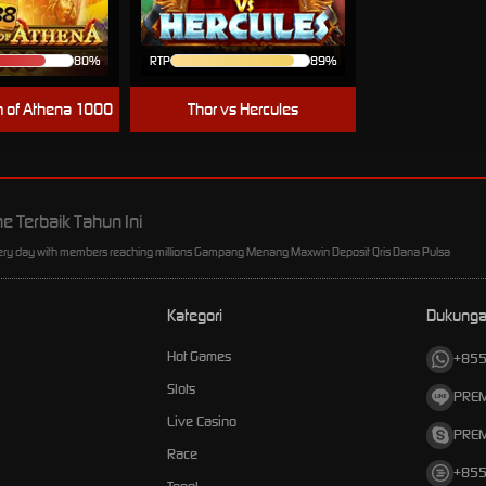
80%
RTP
89%
 of Athena 1000
Thor vs Hercules
Terbaik Tahun Ini
s every day with members reaching millions Gampang Menang Maxwin Deposit Qris Dana Pulsa
Kategori
Dukung
Hot Games
+85
Slots
PRE
Live Casino
PRE
Race
+85