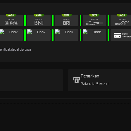
an tidak dapat diproses
Penarikan
Rata-rata 5 Menit