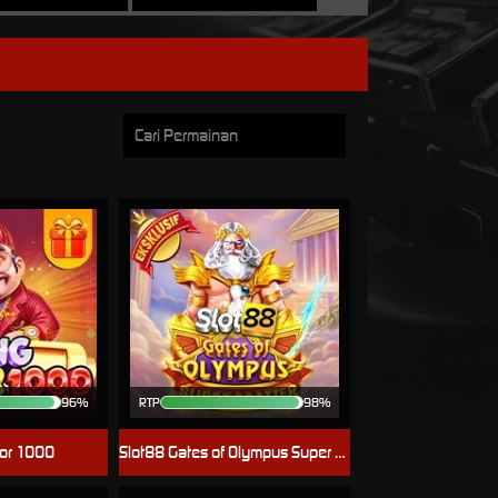
IDR
2,914,000.00
Wisdom of Athena 1000
o*e
IDR
2,775,600.00
Sweet Bonanza 2500
dende****9
IDR
2,740,800.00
Gates of Olympus 1000
hai****6
IDR
2,633,650.00
Starlight Princess™ 1000
m****8
IDR
2,619,400.00
Mahjong Wins 3 – Black Scatter
o*e
96%
RTP
98%
IDR
2,573,300.00
Sweet Bonanza 2500
or 1000
Slot88 Gates of Olympus Super Scatter
o*e
IDR
2,456,250.00