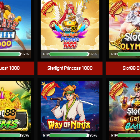
97%
RTP
97%
RTP
Quest 1000
Starlight Princess 1000
Slot88 
98%
RTP
95%
RTP