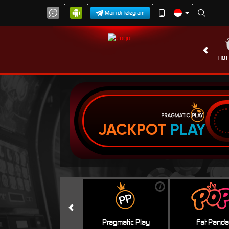
Main di Telegram
HOT
JACKPOT
PLAY
i
Pragmatic Play
Fat Pand