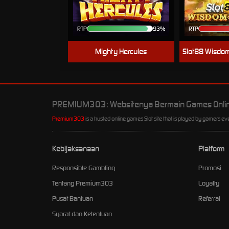
RTP
93%
RTP
Mighty Hercules
Slot88 Wisdom
PREMIUM303: Websitenya Bermain Games Online 
Premium303
is a trusted online games Slot site that is played by gamer
Kebijaksanaan
Platform
Responsible Gambling
Promosi
Tentang Premium303
Loyalty
Pusat Bantuan
Referral
Syarat dan Ketentuan