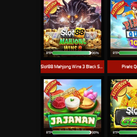
RTP
96%
RTP
Slot88 Mahjong Wins 3 Black Scatter
Pirate 
RTP
98%
RTP