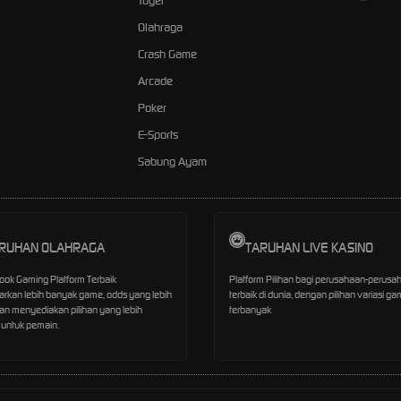
Togel
Olahraga
Crash Game
Arcade
Poker
E-Sports
Sabung Ayam
RUHAN OLAHRAGA
TARUHAN LIVE KASINO
ook Gaming Platform Terbaik
Platform Pilihan bagi perusahaan-perusa
kan lebih banyak game, odds yang lebih
terbaik di dunia, dengan pilihan variasi g
 dan menyediakan pilihan yang lebih
terbanyak
untuk pemain.