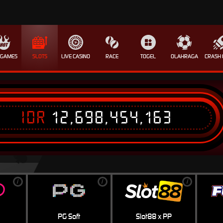
 GAMES
SLOTS
LIVE CASINO
RACE
TOGEL
OLAHRAGA
CRASH
IDR
12,698,454,163
i
i
i
a
PG Soft
Slot88 x PP