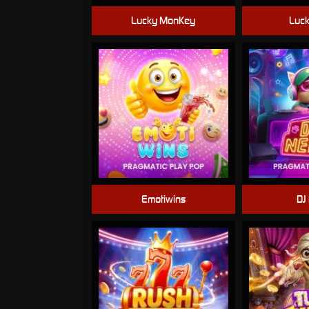
Lucky MonKey
Luck
Emotiwins
DJ