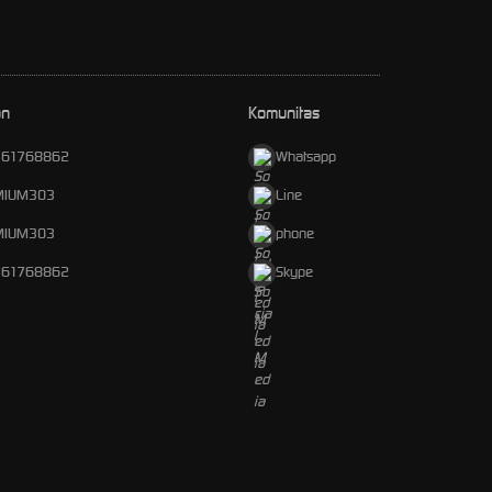
an
Komunitas
561768862
Whatsapp
MIUM303
Line
MIUM303
phone
561768862
Skype