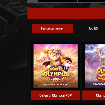
Semua permainan
Top 20
Gates of Olympus POP
Olymp