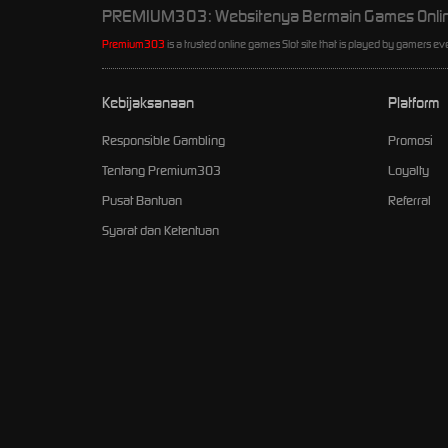
PREMIUM303: Websitenya Bermain Games Online 
Premium303
is a trusted online games Slot site that is played by gamer
Kebijaksanaan
Platform
Responsible Gambling
Promosi
Tentang Premium303
Loyalty
Pusat Bantuan
Referral
Syarat dan Ketentuan