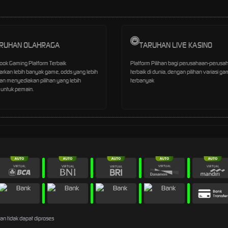
RUHAN OLAHRAGA
TARUHAN LIVE KASINO
ook Gaming Platform Terbaik
Platform Pilihan bagi perusahaan-perusa
kan lebih banyak game, odds yang lebih
terbaik di dunia, dengan pilihan variasi g
 dan menyediakan pilihan yang lebih
terbanyak
untuk pemain.
an tidak dapat diproses