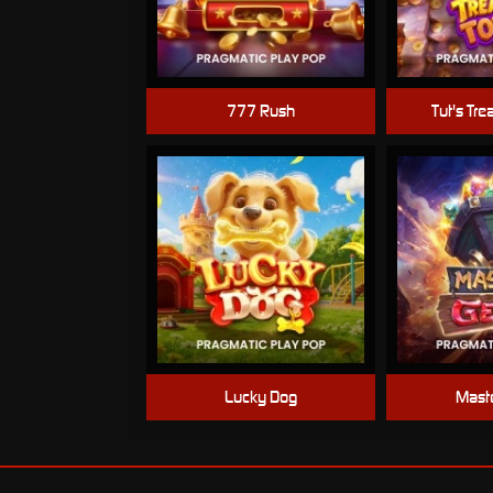
777 Rush
Tut's Tr
Lucky Dog
Mast