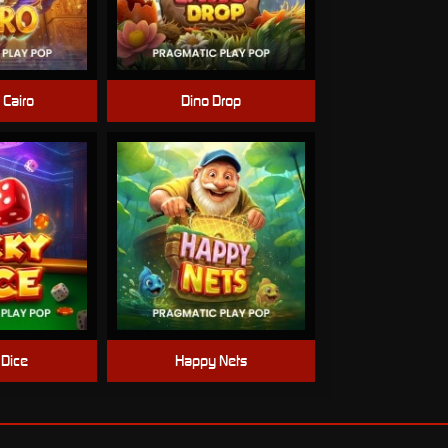
 Cairo
Dino Drop
 Dice
Happy Nets