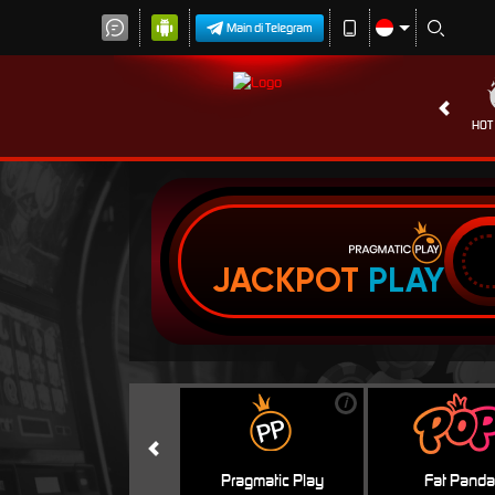
Main di Telegram
HOT
JACKPOT
PLAY
i
Pragmatic Play
Fat Pand