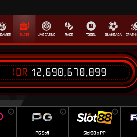
 GAMES
SLOTS
LIVE CASINO
RACE
TOGEL
OLAHRAGA
CRASH
IDR
12,690,678,500
i
i
i
a
PG Soft
Slot88 x PP