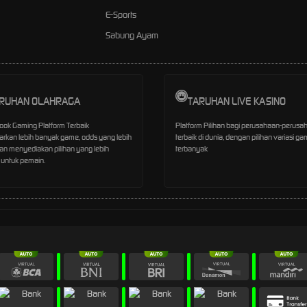
E-Sports
Sabung Ayam
RUHAN OLAHRAGA
TARUHAN LIVE KASINO
ook Gaming Platform Terbaik
Platform Pilihan bagi perusahaan-perusa
kan lebih banyak game, odds yang lebih
terbaik di dunia, dengan pilihan variasi g
 dan menyediakan pilihan yang lebih
terbanyak
untuk pemain.