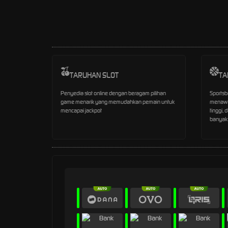
TARUHAN SLOT
TA
Penyedia slot online dengan beragam pilihan
Sportsb
game menarik yang memudahkan pemain untuk
menawar
mencapai jackpot
tinggi,
banyak 