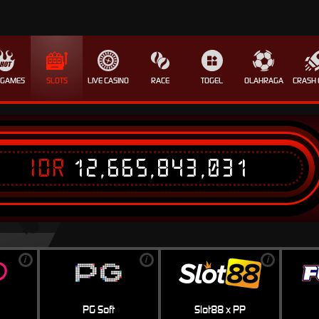
 GAMES
SLOTS
LIVE CASINO
RACE
TOGEL
OLAHRAGA
CRASH
IDR
12,665,843,031
i
i
i
a
PG Soft
Slot88 x PP