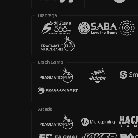
Olahraga
Crash Game
Arcade