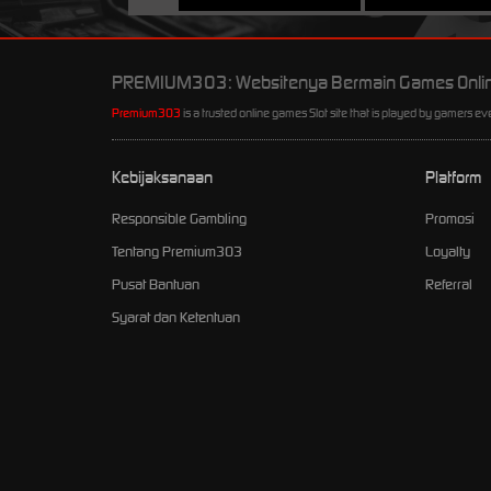
PREMIUM303: Websitenya Bermain Games Online 
Premium303
is a trusted online games Slot site that is played by gamer
Kebijaksanaan
Platform
Responsible Gambling
Promosi
Tentang Premium303
Loyalty
Pusat Bantuan
Referral
Syarat dan Ketentuan