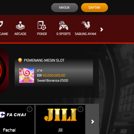
MASUK
DAFTAR
 GAME
ARCADE
POKER
E-SPORTS
SABUNG AYAM
PROMOSI
PEMENANG MESIN SLOT
o*e
IDR
50,000,000.00
Sweet Bonanza 2500
o*e
IDR
18,375,600.00
Sweet Bonanza 2500
i
i
i
o*e
IDR
10,503,300.00
No Limit City
Sweet Bonanza 2500
Fachai
Jili
o*e