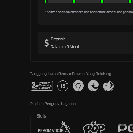
* Selama bank maintenance dan bank offline deposit dan penarik
Deposit
Rata-rata 0 Menit
Tanggung Jawab Bermain
Browser Yang Didukung
Platform Penyedia Layanan
Slots