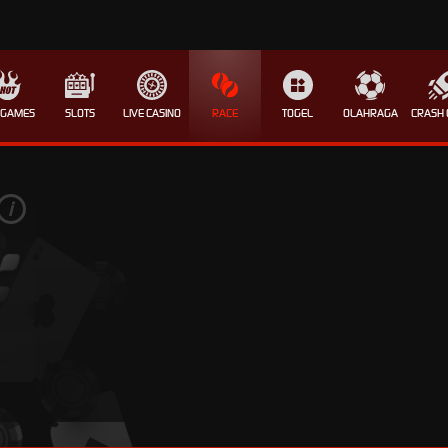
 GAMES
SLOTS
LIVE CASINO
RACE
TOGEL
OLAHRAGA
CRASH
i