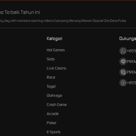
Terbaik Tahun Ini
s every day with members reaching millions Gampang Menang Maxwin Deposit Qris Dana Pulsa
Kategori
Dukung
Hot Games
+85
Slots
PRE
Live Casino
PRE
Race
+85
Togel
Olahraga
Crash Game
Arcade
Poker
E-Sports