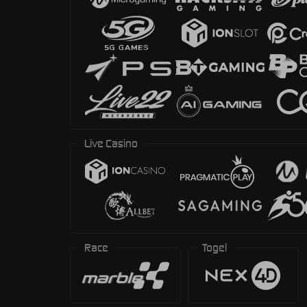
Live Casino
Race
Togel