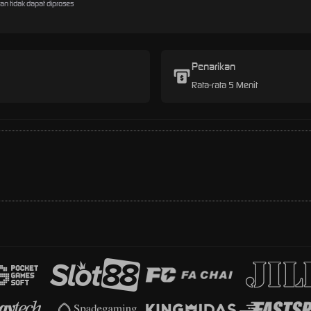
an tidak dapat diproses
Penarikan
Rata-rata 5 Menit