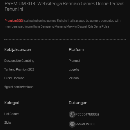
PREMIUM303: Websitenya Bermain Games Online Terbaik
Tahun Ini
Premium303
is a trusted online games Slot site that is played by gamers every day with
members reaching millions Gampang Menang Maxwin Deposit Qris Dana Pulsa
Kebijaksanaan
Platform
Responsible Gambling
Promosi
Tentang Premium303
Loyalty
Pusat Bantuan
Referral
Syarat dan Ketentuan
Kategori
Dukungan
Hot Games
+85561768862
Slots
PREMIUM303