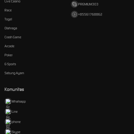
Live Casino
PREMIUM303
Race
+85561768862
Togel
Olahraga
Crash Game
Arcade
Poker
E-Sports
Sabung Ayam
Komunitas
Whatsapp
Line
phone
Skype