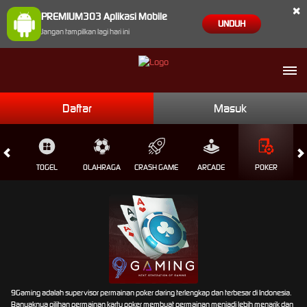
×
PREMIUM303 Aplikasi Mobile
UNDUH
Jangan tampilkan lagi hari ini
Daftar
Masuk
E
TOGEL
OLAHRAGA
CRASH GAME
ARCADE
POKER
9Gaming adalah supervisor permainan poker daring terlengkap dan terbesar di Indonesia.
Banyaknya pilihan permainan kartu poker membuat permainan menjadi lebih menarik dan