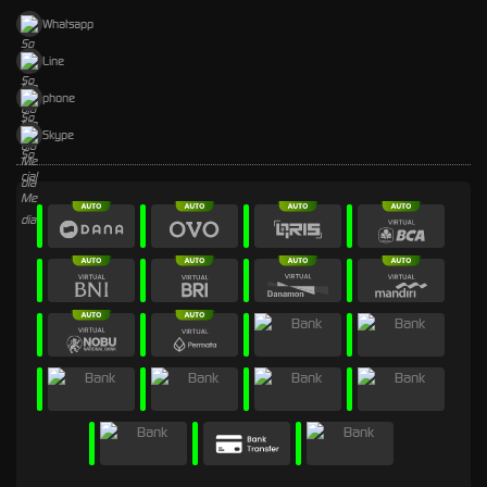
Whatsapp
Line
phone
Skype