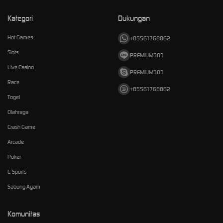
Kategori
Dukungan
Hot Games
+85561768862
Slots
PREMIUM303
Live Casino
PREMIUM303
Race
+85561768862
Togel
Olahraga
Crash Game
Arcade
Poker
E-Sports
Sabung Ayam
Komunitas