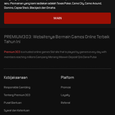
seru. Permainan yang kami sediakan adalah Texas Poker, Ceme City, Ceme Around,
Domino, Capsa Stack, Blackjack dan Omaha.
MAIN
PREMIUM303: Websitenya Bermain Games Online Terbaik
Tahun Ini
Premium303
is a trusted online games Slot site that is played by gamers every day with
members reaching millions Gampang Menang Maxwin Deposit Qris Dana Pulsa
Kebijaksanaan
Platform
Responsible Gambling
Promosi
Tentang Premium303
Loyalty
Pusat Bantuan
Referral
Syarat dan Ketentuan