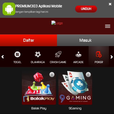
×
PREMIUM303 Aplikasi Mobile
UNDUH
Jangan tampilkan lagi hari ini
Daftar
Masuk
E
TOGEL
OLAHRAGA
CRASH GAME
ARCADE
POKER
i
i
Balak Play
9Gaming