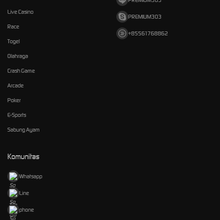
Live Casino
PREMIUM303
Race
+85561768862
Togel
Olahraga
Crash Game
Arcade
Poker
E-Sports
Sabung Ayam
Komunitas
Whatsapp
Line
phone