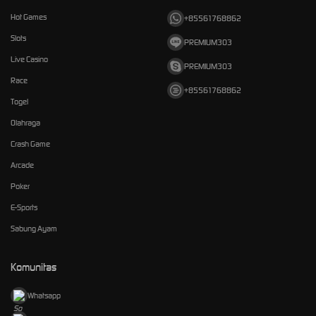
Hot Games
+85561768862
Slots
PREMIUM303
Live Casino
PREMIUM303
Race
+85561768862
Togel
Olahraga
Crash Game
Arcade
Poker
E-Sports
Sabung Ayam
Komunitas
Whatsapp