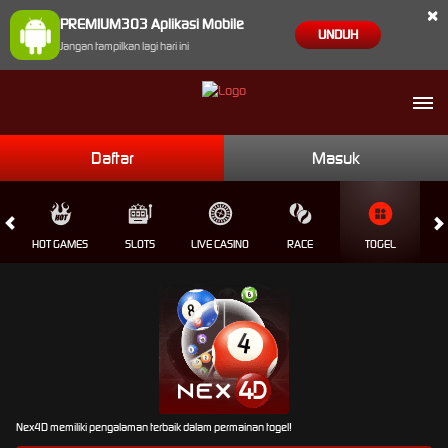
×
PREMIUM303 Aplikasi Mobile
UNDUH
Jangan tampilkan lagi hari ini
Daftar
Masuk
HOT GAMES
SLOTS
LIVE CASINO
RACE
TOGEL
OL
Nex4D memiliki pengalaman terbaik dalam permainan togel!