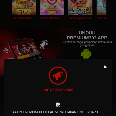
FORTUNE GEMS 500
SWEET BONANZA 2500
SUPER ELEMENTS 2
PIRATE QUEST 1
UNDUH
PREMIUM303 APP
Nikmati berbagai permainan dalam satu
genggaman
UNDUH
×
PANDUAN INSTALASI
KABAR GEMBIRA!!!
SAAT INI PREMIUM303 TELAH MENYEDIAKAN LINK TERBARU
PREMIUM303: Websitenya Bermain Games Online Terbaik