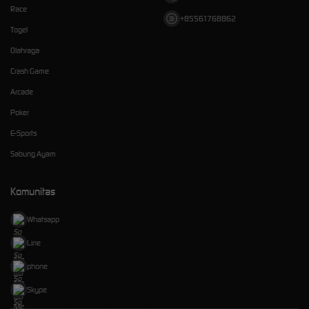
Race
+85561768862
Togel
Olahraga
Crash Game
Arcade
Poker
E-Sports
Sabung Ayam
Komunitas
Whatsapp
Line
phone
Skype