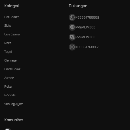
Kategori
Dukungan
Hot Games
+85561768862
Slots
PREMIUM303
Live Casino
PREMIUM303
Race
+85561768862
Togel
Olahraga
Crash Game
Arcade
Poker
E-Sports
Sabung Ayam
Komunitas