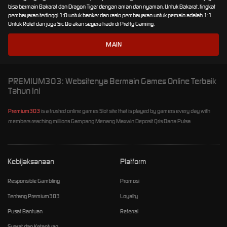
bisa bermain Bakarat dan Dragon Tiger dengan aman dan nyaman. Untuk Bakarat, tingkat
pembayaran tertinggi 1:0 untuk banker dan rasio pembayaran untuk pemain adalah 1:1.
Untuk Rolet dan juga Sic Bo akan segera hadir di Pretty Gaming.
MAIN
PREMIUM303: Websitenya Bermain Games Online Terbaik
Tahun Ini
Premium303
is a trusted online games Slot site that is played by gamers every day with
members reaching millions Gampang Menang Maxwin Deposit Qris Dana Pulsa
Kebijaksanaan
Platform
Responsible Gambling
Promosi
Tentang Premium303
Loyalty
Pusat Bantuan
Referral
Syarat dan Ketentuan