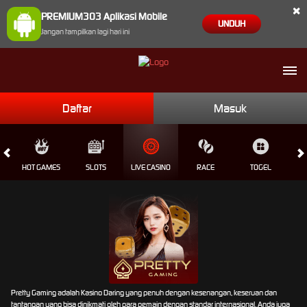
×
PREMIUM303 Aplikasi Mobile
UNDUH
Jangan tampilkan lagi hari ini
Daftar
Masuk
HOT GAMES
SLOTS
LIVE CASINO
RACE
TOGEL
OL
Pretty Gaming adalah Kasino Daring yang penuh dengan kesenangan, keseruan dan
tantangan yang bisa dinikmati oleh para pemain dengan standar internasional. Anda juga