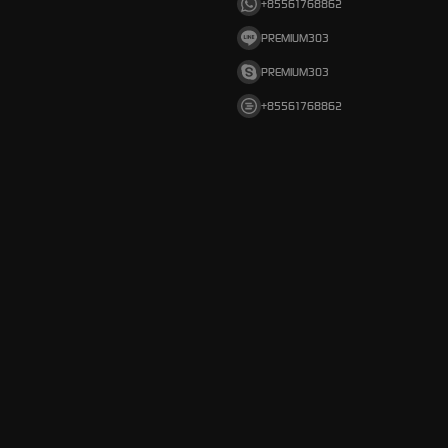
+85561768862
PREMIUM303
PREMIUM303
+85561768862