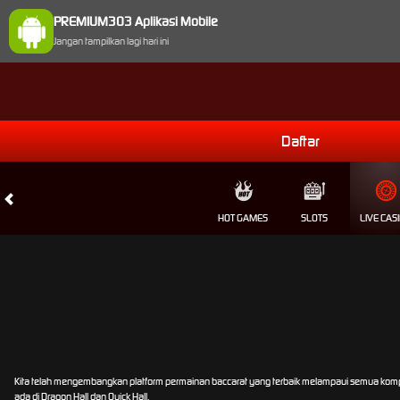
PREMIUM303 Aplikasi Mobile
Jangan tampilkan lagi hari ini
Daftar
HOT GAMES
SLOTS
LIVE CAS
Kita telah mengembangkan platform permainan baccarat yang terbaik melampaui semua kompe
ada di Dragon Hall dan Quick Hall.