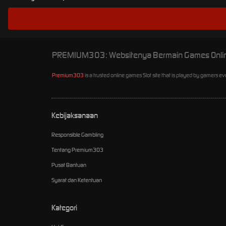
PREMIUM303: Websitenya Bermain Games Online 
Premium303
is a trusted online games Slot site that is played by gamer
Kebijaksanaan
Responsible Gambling
Tentang Premium303
Pusat Bantuan
Syarat dan Ketentuan
Kategori