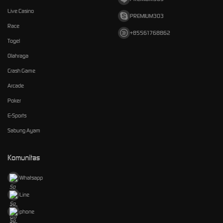
Live Casino
PREMIUM303
Race
+85561768862
Togel
Olahraga
Crash Game
Arcade
Poker
E-Sports
Sabung Ayam
Komunitas
Whatsapp
Line
phone