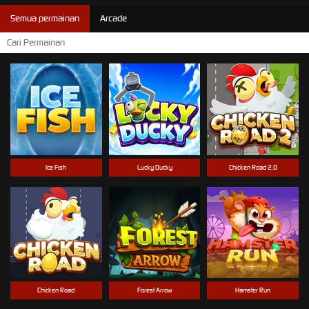
Semua permainan
Arcade
Ice Fish
Lucky Ducky
Chicken Road 2.0
Chicken Road
Forest Arrow
Hamster Run