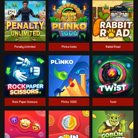
Penalty Unlimited
Plinko Aztec
Rabbit Road
Rock Paper Scissors
Plinko 1000
Twist