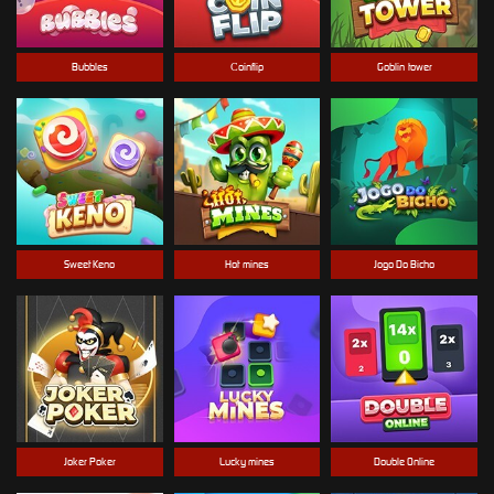
Bubbles
Сoinflip
Goblin-tower
Sweet Keno
Hot-mines
Jogo Do Bicho
Joker Poker
Lucky mines
Double Online