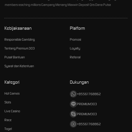
members reaching millions Gampang Menang Maxwin Deposit Qris Dana Pulsa
Kebijaksanaan
Platform
Responsible Gambling
Promosi
Tentang Premium303
Loyalty
Pusat Bantuan
Referral
Syarat dan Ketentuan
Kategori
Dukungan
Hot Games
+85561768862
Slots
PREMIUM303
Live Casino
PREMIUM303
Race
+85561768862
Togel