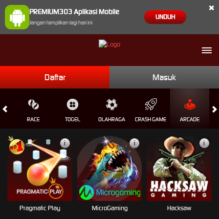
×
PREMIUM303 Aplikasi Mobile
UNDUH
Jangan tampilkan lagi hari ini
Daftar
Masuk
SINO
RACE
TOGEL
OLAHRAGA
CRASH GAME
ARCADE
i
i
i
Pragmatic Play
MicroGaming
Hacksaw