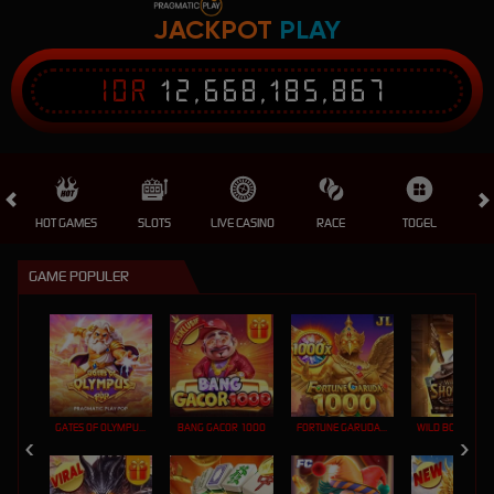
JACKPOT
PLAY
IDR
12,668,185,867
HOT GAMES
SLOTS
LIVE CASINO
RACE
TOGEL
OL
GAME POPULER
GATES OF OLYMPUS POP
BANG GACOR 1000
FORTUNE GARUDA 1000