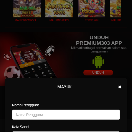
MAHJONG WINS 3 – BLACK SCATTER
MAHJONG WAYS
POKER WIN
UNDUH
PREMIUM303 APP
Nikmati berbagai permainan dalam satu
genggaman
UNDUH
PANDUAN INSTALASI
×
MASUK
Nama Pengguna
Kata Sandi
PREMIUM303: Websitenya Bermain Games Online Terbaik