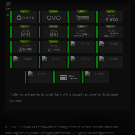
* Selama bank maintenance dan bank offline deposit dan penarikan tidak dapat
diproses
©2026 PREMIUM303 menawarkan berbagai macam provider pilihan terbaik dan
didukung oleh Layanan Pelanggan profesional 24/7 yang siap melayani Anda.