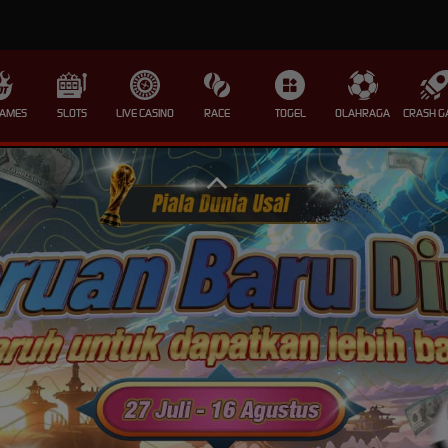
GAMES
SLOTS
LIVE CASINO
RACE
TOGEL
OLAHRAGA
CRASH 