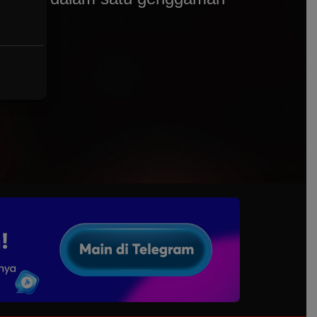
M303
stalasi