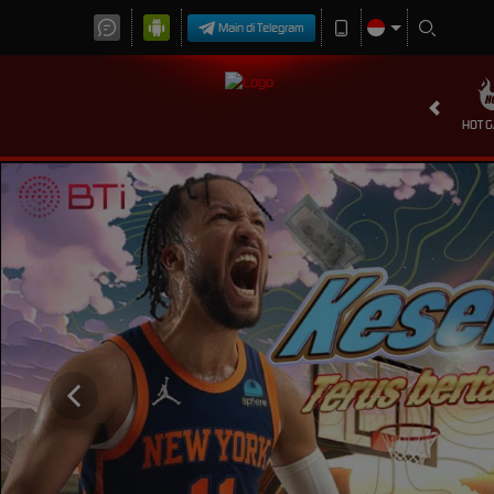
Main di Telegram
HOT 