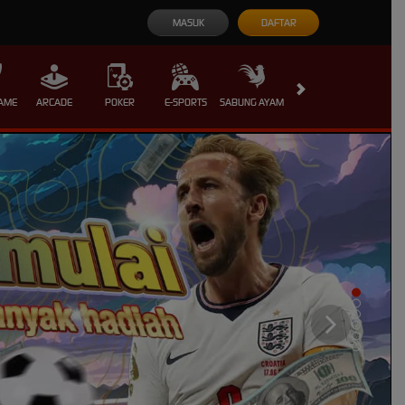
MASUK
DAFTAR
GAME
ARCADE
POKER
E-SPORTS
SABUNG AYAM
PROMOSI