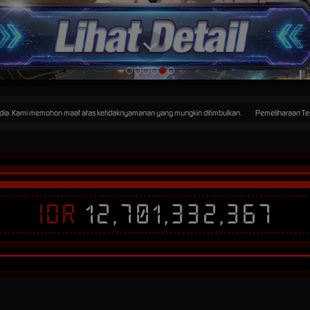
i memohon maaf atas ketidaknyamanan yang mungkin ditimbulkan.
Pemeliharaan Terjadwal: Ma
IDR
12,701,332,367