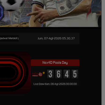
Jum, 07-Agt-2026 05.30.37
rbleX pada 31-Jul-2026 dari 00.00.00 sampai 31-Jul-2027 00.00.00. Selama waktu ini, MarbleX
Nex4D Pools Day
Live Draw Kam, 06-Agt-2026 00.00.00