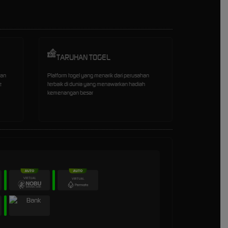
TARUHAN TOGEL
aan
Platform togel yang menarik dari perusahan
e
terbaik di dunia yang menawarkan hadiah
kemenangan besar