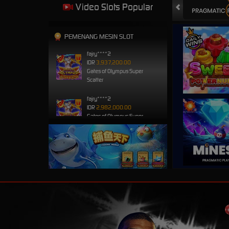
Video Slots Popular
PEMENANG MESIN SLOT
fajry****2
IDR
3,937,200.00
Gates of Olympus Super
Scatter
fajry****2
IDR
2,982,000.00
Gates of Olympus Super
Scatter
fajry****2
IDR
2,411,100.00
Gates of Olympus Super
Scatter
fajry****2
IDR
2,329,200.00
Gates of Olympus 1000
fajry****2