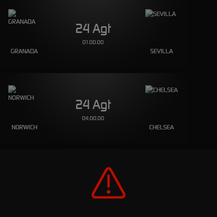
24 Agt
01.00.00
GRANADA
SEVILLA
24 Agt
04.00.00
NORWICH
CHELSEA
UNDUH APLIK
PREMIUM303
Nikmati berbagai pe