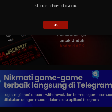
Silahkan login terlebih dahulu.
PREMIU
App
OK
Panduan in
Pindai kode QR
untuk Unduh
Android APK