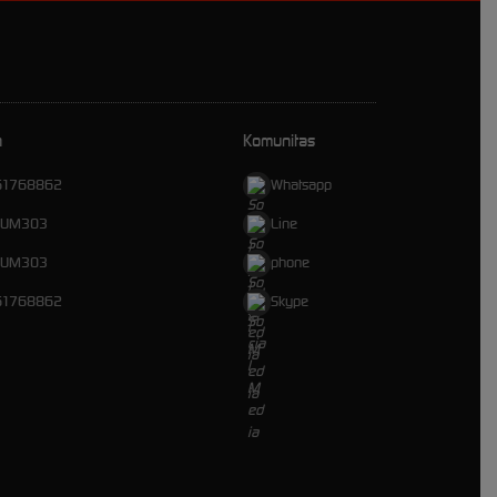
n
Komunitas
61768862
Whatsapp
IUM303
Line
IUM303
phone
61768862
Skype