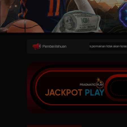
Pemberitahuan
30-Sep-2026 14.59.59. Selama waktu ini, PP Virtual Sports permainan tidak akan tersedia. Kam
JACKPOT
PLAY