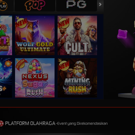
PLATFORM OLAHRAGA-
Event yang Direkomendasikan