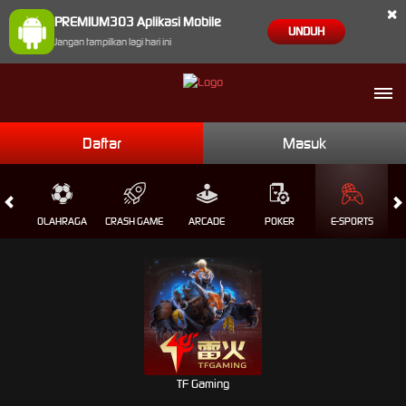
×
PREMIUM303 Aplikasi Mobile
UNDUH
Jangan tampilkan lagi hari ini
Daftar
Masuk
L
OLAHRAGA
CRASH GAME
ARCADE
POKER
E-SPORTS
SA
TF Gaming