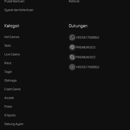
Pusat Bantuan
Referral
Syarat dan Ketentuan
Kategori
Dukungan
Hot Games
+85561768862
Slots
PREMIUM303
Live Casino
PREMIUM303
Race
+85561768862
Togel
Olahraga
Crash Game
Arcade
Poker
E-Sports
Sabung Ayam