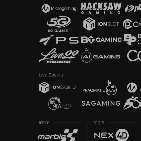
Live Casino
Race
Togel