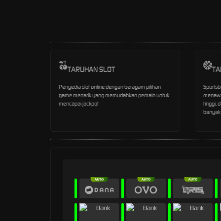
TARUHAN SLOT
TA
Penyedia slot online dengan beragam pilihan
Sportsb
game menarik yang memudahkan pemain untuk
menawar
mencapai jackpot
tinggi,
banyak 