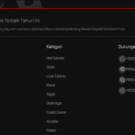
Terbaik Tahun Ini
s every day with members reaching millions Gampang Menang Maxwin Deposit Qris Dana Pulsa
Kategori
Dukung
Hot Games
+85
Slots
PRE
Live Casino
PRE
Race
+85
Togel
Olahraga
Crash Game
Arcade
Poker