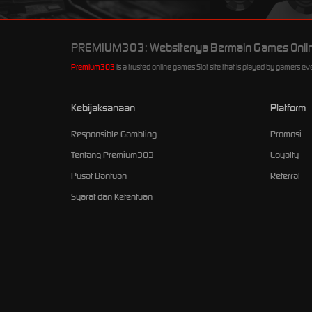
PREMIUM303: Websitenya Bermain Games Online 
Premium303
is a trusted online games Slot site that is played by gamer
Kebijaksanaan
Platform
Responsible Gambling
Promosi
Tentang Premium303
Loyalty
Pusat Bantuan
Referral
Syarat dan Ketentuan