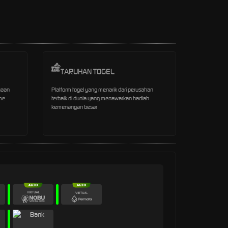
TARUHAN TOGEL
haan
Platform togel yang menarik dari perusahan
ame
terbaik di dunia yang menawarkan hadiah
kemenangan besar