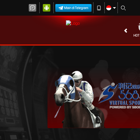
Main di Telegram
HOT