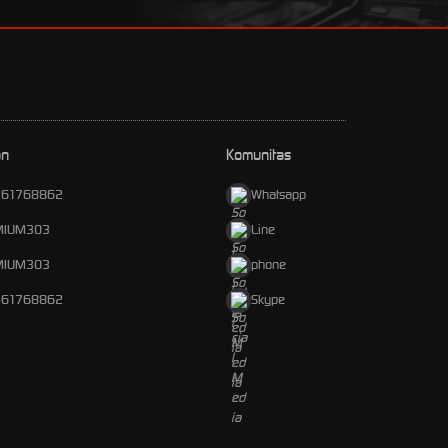
an
Komunitas
561768862
Whatsapp
MIUM303
Line
MIUM303
phone
561768862
Skype