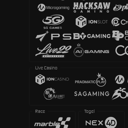
Live Casino
Race
Togel