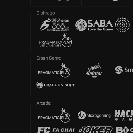
Olahraga
Crash Game
Arcade