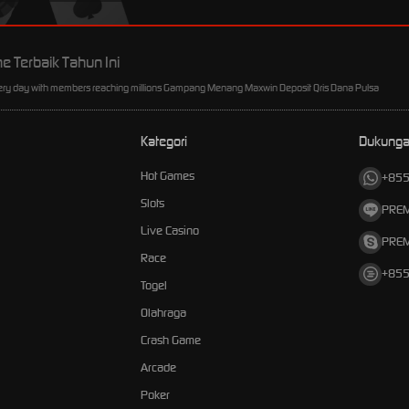
Terbaik Tahun Ini
s every day with members reaching millions Gampang Menang Maxwin Deposit Qris Dana Pulsa
Kategori
Dukung
Hot Games
+85
Slots
PRE
Live Casino
PRE
Race
+85
Togel
Olahraga
Crash Game
Arcade
Poker