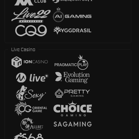
Live Casino