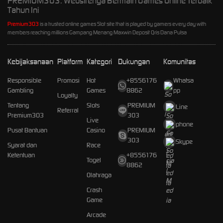
PREMIUM303: Websitenya Bermain Games Online Terbaik
Tahun Ini
Premium303
is a trusted online games Slot site that is played by gamers every day with
members reaching millions Gampang Menang Maxwin Deposit Qris Dana Pulsa
Kebijaksanaan
Platform
Kategori
Dukungan
Komunitas
Responsible
Promosi
Hot
+8556176
Whatsa
Gambling
Games
8862
pp
Loyalty
Tentang
Slots
PREMIUM
Line
Referral
Premium303
303
Live
phone
Pusat Bantuan
Casino
PREMIUM
303
Skype
Syarat dan
Race
Ketentuan
+8556176
Togel
8862
Olahraga
Crash
Game
Arcade