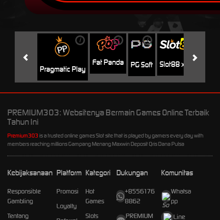
i
i
i
i
i
Facha
Fat Panda
Slot88 x PP
PG Soft
Pragmatic Play
PREMIUM303: Websitenya Bermain Games Online Terbaik
Tahun Ini
Premium303
is a trusted online games Slot site that is played by gamers every day with
members reaching millions Gampang Menang Maxwin Deposit Qris Dana Pulsa
Kebijaksanaan
Platform
Kategori
Dukungan
Komunitas
Responsible
Promosi
Hot
+8556176
Whatsa
Gambling
Games
8862
pp
Loyalty
Tentang
Slots
PREMIUM
Line