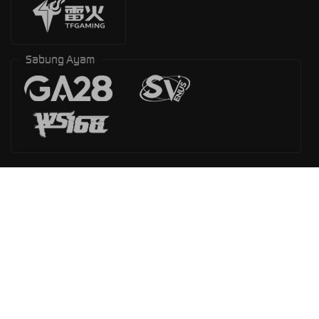
Sabung Ayam