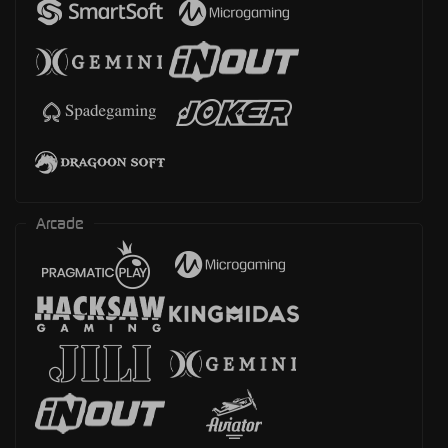
Arcade