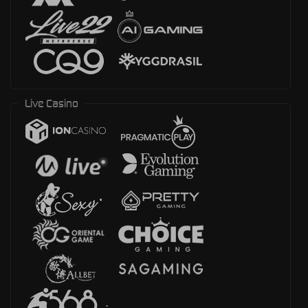
Live Casino