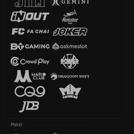
Poker