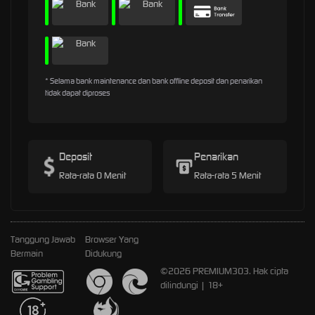
* Selama bank maintenance dan bank offline deposit dan penarikan
tidak dapat diproses
Deposit
Penarikan
Rata-rata 0 Menit
Rata-rata 5 Menit
Tanggung Jawab
Browser Yang
Bermain
Didukung
©2026 PREMIUM303. Hak cipta
dilindungi | 18+