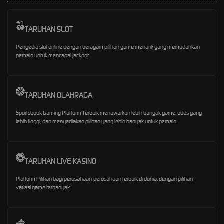
TARUHAN SLOT
Penyedia slot online dengan beragam pilihan game menarik yang memudahkan
pemain untuk mencapai jackpot
TARUHAN OLAHRAGA
Sportsbook Gaming Platform Terbaik menawarkan lebih banyak game, odds yang
lebih tinggi, dan menyediakan pilihan yang lebih banyak untuk pemain.
TARUHAN LIVE KASINO
Platform Pilihan bagi perusahaan-perusahaan terbaik di dunia, dengan pilihan
variasi game terbanyak