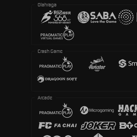
Olahraga
Crash Game
Arcade