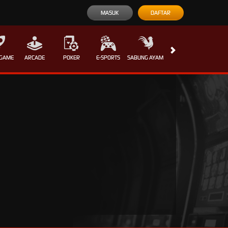
MASUK
DAFTAR
 GAME
ARCADE
POKER
E-SPORTS
SABUNG AYAM
PROMOSI