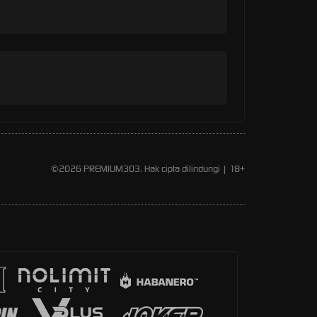
©2026 PREMIUM303. Hak cipta dilindungi | 18+