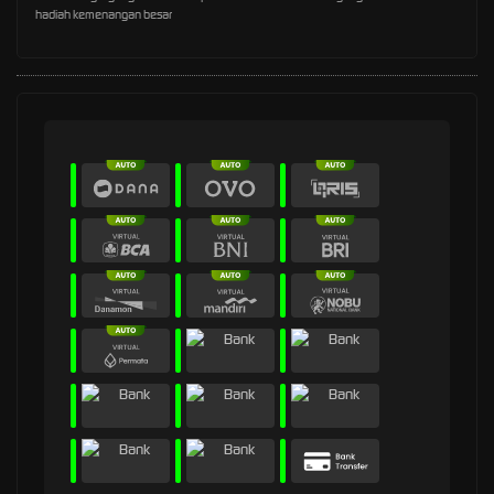
hadiah kemenangan besar