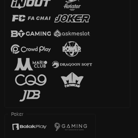
Poker