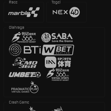
Race
Togel
Olahraga
Crash Game