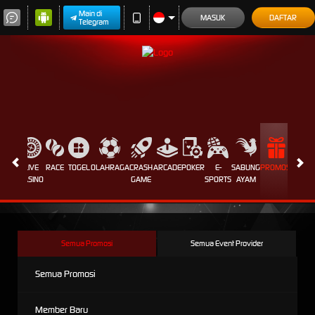
Main di
MASUK
DAFTAR
Telegram
SLOTS
LIVE
RACE
TOGEL
OLAHRAGA
CRASH
ARCADE
POKER
E-
SABUNG
PROMOSI
CASINO
GAME
SPORTS
AYAM
Semua Promosi
Semua Event Provider
Semua Promosi
Member Baru