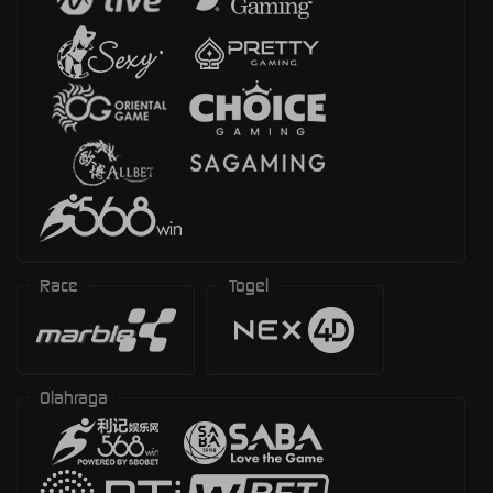
Race
Togel
Olahraga