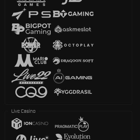
Live Casino