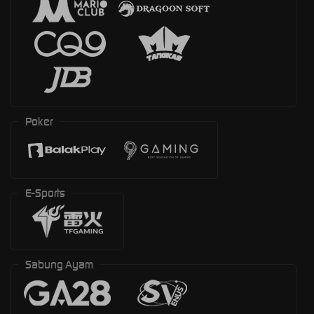
Poker
E-Sports
Sabung Ayam