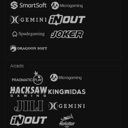
Arcade