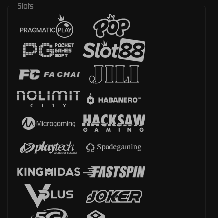
Slots