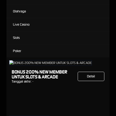
Olahraga
Live Casino
Slots
Poker
BONUS 200% NEW MEMBER
UNTUK SLOTS & ARCADE
Detail
Tanggal akhir:
-