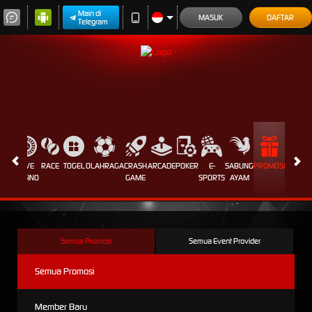
Main di
MASUK
DAFTAR
Telegram
LOTS
LIVE
RACE
TOGEL
OLAHRAGA
CRASH
ARCADE
POKER
E-
SABUNG
PROMOSI
CASINO
GAME
SPORTS
AYAM
Semua Promosi
Semua Event Provider
Semua Promosi
Member Baru