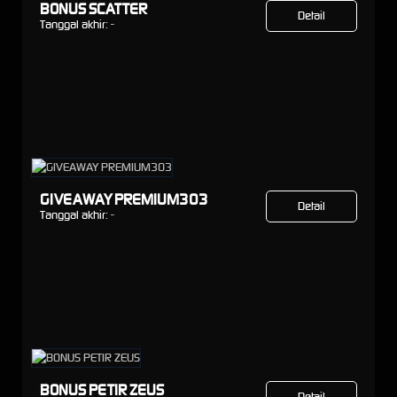
BONUS SCATTER
Detail
Tanggal akhir:
-
GIVEAWAY PREMIUM303
Detail
Tanggal akhir:
-
BONUS PETIR ZEUS
Detail