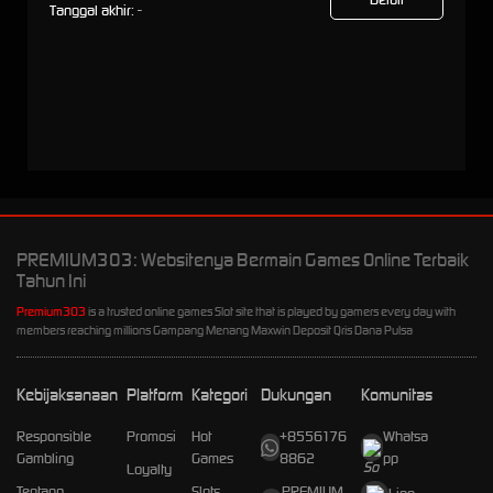
Tanggal akhir:
-
PREMIUM303: Websitenya Bermain Games Online Terbaik
Tahun Ini
Premium303
is a trusted online games Slot site that is played by gamers every day with
members reaching millions Gampang Menang Maxwin Deposit Qris Dana Pulsa
Kebijaksanaan
Platform
Kategori
Dukungan
Komunitas
Responsible
Promosi
Hot
+8556176
Whatsa
Gambling
Games
8862
pp
Loyalty
Tentang
Slots
PREMIUM