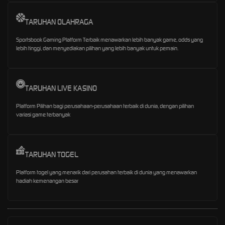
TARUHAN OLAHRAGA
Sportsbook Gaming Platform Terbaik menawarkan lebih banyak game, odds yang
lebih tinggi, dan menyediakan pilihan yang lebih banyak untuk pemain.
TARUHAN LIVE KASINO
Platform Pilihan bagi perusahaan-perusahaan terbaik di dunia, dengan pilihan
variasi game terbanyak
TARUHAN TOGEL
Platform togel yang menarik dari perusahan terbaik di dunia yang menawarkan
hadiah kemenangan besar