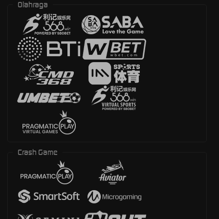
Olahraga
Crash Game