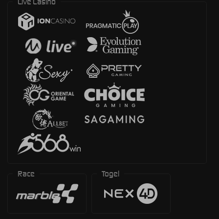
Live Casino
Race
Togel