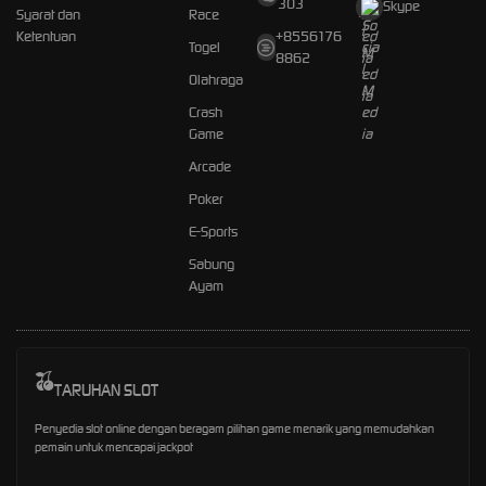
303
Skype
Syarat dan
Race
Ketentuan
+8556176
Togel
8862
Olahraga
Crash
Game
Arcade
Poker
E-Sports
Sabung
Ayam
TARUHAN SLOT
Penyedia slot online dengan beragam pilihan game menarik yang memudahkan
pemain untuk mencapai jackpot