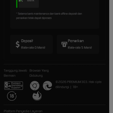
* Selama bank maintenance dan bank offline deposit dan
penarikan tidak dapat diproses
Deposit
Penarikan
Rata-rata 0 Menit
Rata-rata 5 Menit
Tanggung Jawab
Browser Yang
Bermain
Didukung
©2026 PREMIUM303. Hak cipta
dilindungi | 18+
Platform Penyedia Layanan