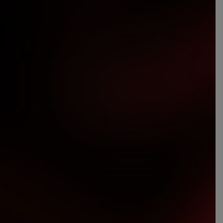
PR
Pan
Pi
k