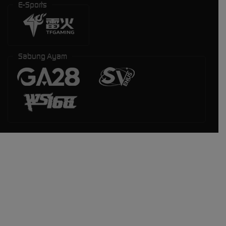
E-Sports
Sabung Ayam