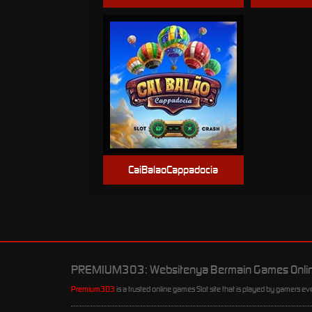
CaiBalaoCappadocia
PREMIUM303: Websitenya Bermain Games Online 
Premium303
is a trusted online games Slot site that is played by gamer