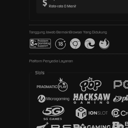
Rata-rata 0 Menit
Tanggung Jawab Bermain
Browser Yang Didukung
Platform Penyedia Layanan
Slots