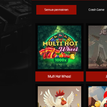
Semua permainan
Crash Game
Multi Hot Wheel