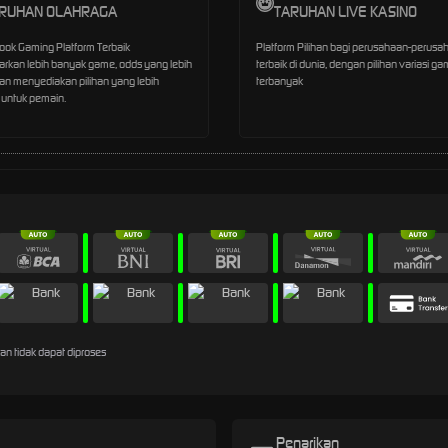
RUHAN OLAHRAGA
TARUHAN LIVE KASINO
ook Gaming Platform Terbaik
Platform Pilihan bagi perusahaan-perusa
kan lebih banyak game, odds yang lebih
terbaik di dunia, dengan pilihan variasi g
 dan menyediakan pilihan yang lebih
terbanyak
untuk pemain.
an tidak dapat diproses
Penarikan