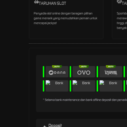
TARUHAN SLOT
TA
Penyedia slot online dengan beragam pilihan
Sportsb
game menarik yang memudahkan pemain untuk
menawar
mencapai jackpot
tinggi,
banyak 
* Selama bank maintenance dan bank offline deposit dan penarik
Deposit