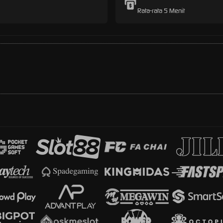
Rata-rata 5 Menit