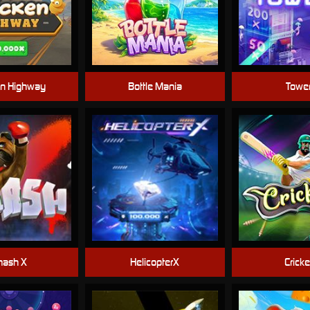
en Highway
Bottle Mania
Towe
mash X
HelicopterX
Crick