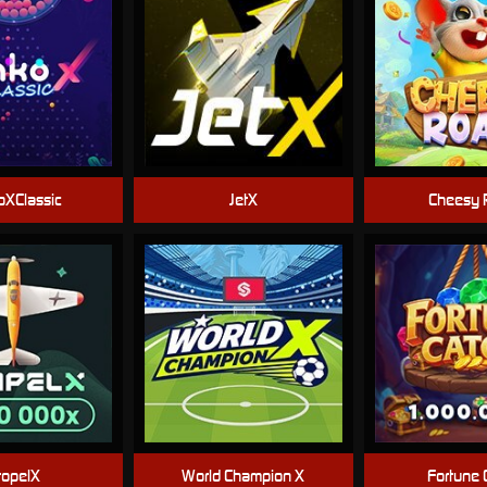
oXClassic
JetX
Cheesy 
ropelX
World Champion X
Fortune 