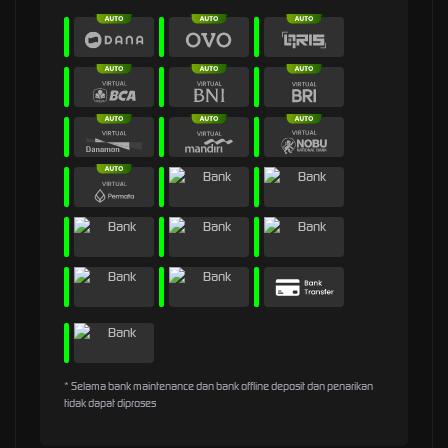
* Selama bank maintenance dan bank offline deposit dan penarikan
tidak dapat diproses