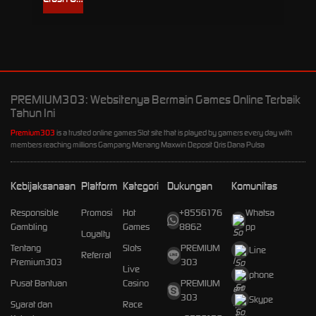
PREMIUM303: Websitenya Bermain Games Online Terbaik
Tahun Ini
Premium303
is a trusted online games Slot site that is played by gamers every day with
members reaching millions Gampang Menang Maxwin Deposit Qris Dana Pulsa
Kebijaksanaan
Platform
Kategori
Dukungan
Komunitas
Responsible
Promosi
Hot
+8556176
Whatsa
Gambling
Games
8862
pp
Loyalty
Tentang
Slots
PREMIUM
Line
Referral
Premium303
303
Live
phone
Pusat Bantuan
Casino
PREMIUM
303
Skype
Syarat dan
Race