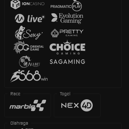
Race
Togel
Olahraga