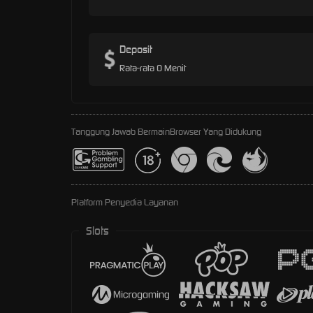
Deposit
Rata-rata 0 Menit
Tanggung Jawab Bermain
Browser Yang Didukung
Platform Penyedia Layanan
Slots