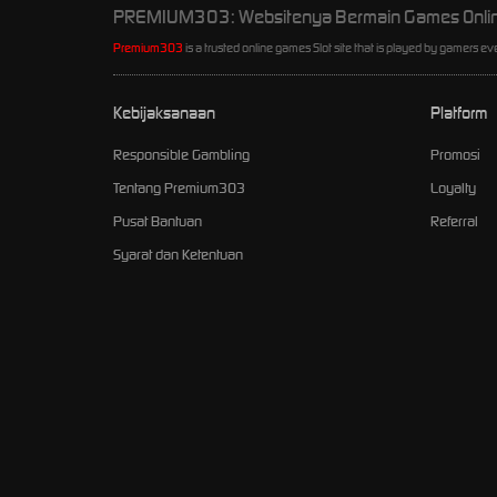
PREMIUM303: Websitenya Bermain Games Online 
Premium303
is a trusted online games Slot site that is played by gamer
Kebijaksanaan
Platform
Responsible Gambling
Promosi
Tentang Premium303
Loyalty
Pusat Bantuan
Referral
Syarat dan Ketentuan