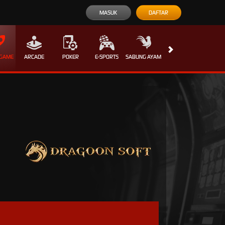
MASUK
DAFTAR
 GAME
ARCADE
POKER
E-SPORTS
SABUNG AYAM
PROMOSI