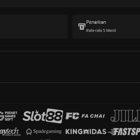
Penarikan
Rata-rata 5 Menit