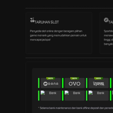
TARUHAN SLOT
TA
Penyedia slot online dengan beragam pilihan
Sportsb
game menarik yang memudahkan pemain untuk
menawar
mencapai jackpot
tinggi,
banyak 
* Selama bank maintenance dan bank offline deposit dan penarik