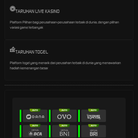
TARUHAN LIVE KASINO
Platform Pilihan bagi perusahaan-perusahaan terbaik di dunia, dengan pilihan
variasi game terbanyak
TARUHAN TOGEL
Platform togel yang menarik dari perusahan terbaik di dunia yang menawarkan
hadiah kemenangan besar