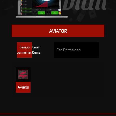
AVIATOR
Semua
Crash
permainan
Game
Aviator