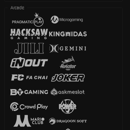
Arcade