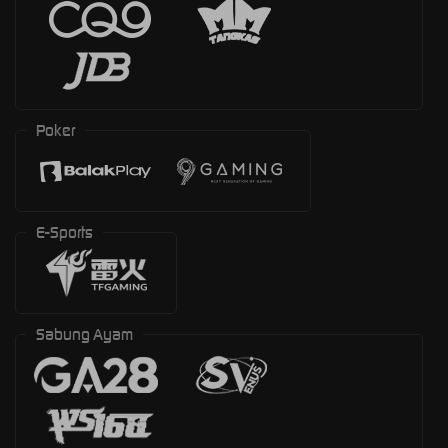
Poker
E-Sports
Sabung Ayam