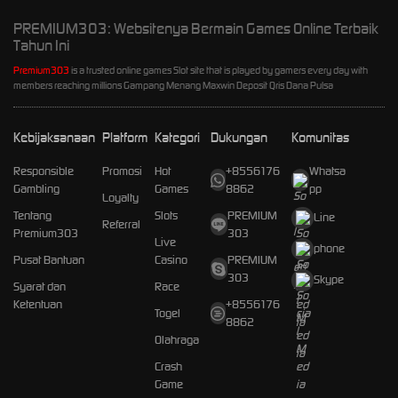
PREMIUM303: Websitenya Bermain Games Online Terbaik
Tahun Ini
Premium303
is a trusted online games Slot site that is played by gamers every day with
members reaching millions Gampang Menang Maxwin Deposit Qris Dana Pulsa
Kebijaksanaan
Platform
Kategori
Dukungan
Komunitas
Responsible
Promosi
Hot
+8556176
Whatsa
Gambling
Games
8862
pp
Loyalty
Tentang
Slots
PREMIUM
Line
Referral
Premium303
303
Live
phone
Pusat Bantuan
Casino
PREMIUM
303
Skype
Syarat dan
Race
Ketentuan
+8556176
Togel
8862
Olahraga
Crash
Game