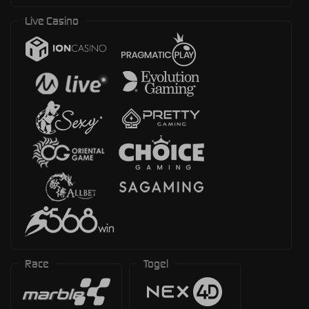
Live Casino
Race
Togel