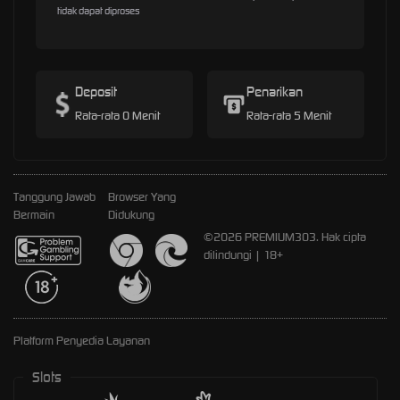
tidak dapat diproses
Deposit
Penarikan
Rata-rata 0 Menit
Rata-rata 5 Menit
Tanggung Jawab
Browser Yang
Bermain
Didukung
©2026 PREMIUM303. Hak cipta
dilindungi | 18+
Platform Penyedia Layanan
Slots