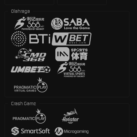
Olahraga
Crash Game