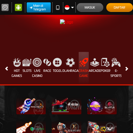
Main di
MASUK
DAFTAR
Telegram
HOT
SLOTS
LIVE
RACE
TOGEL
OLAHRAGA
CRASH
ARCADE
POKER
E-
SABUN
GAMES
CASINO
GAME
SPORTS
AYAM
i
i
i
i
i
i