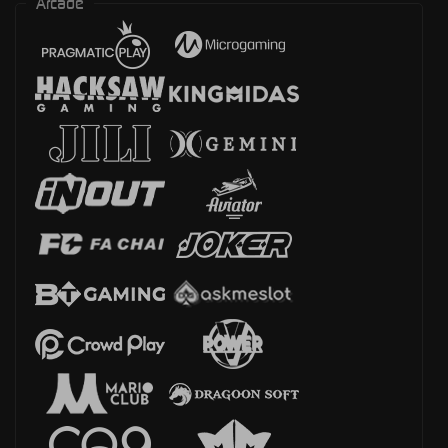
Arcade