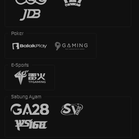
Poker
E-Sports
Sabung Ayam