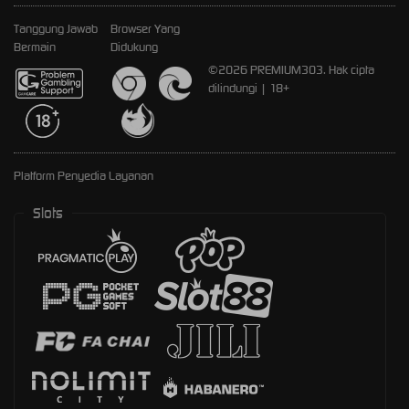
Tanggung Jawab
Browser Yang
Bermain
Didukung
©2026 PREMIUM303. Hak cipta
dilindungi | 18+
Platform Penyedia Layanan
Slots