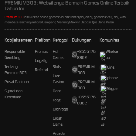
PREMIUM303: Websitenya Bermain Games Online Terbaik
Tahun Ini
Premium303
is a trusted online games Slot site that is played by gamers every day with
members reaching millions Gampang Menang Maxwin Deposit Qris Dana Pulsa
Kebijaksanaan
Platform
Kategori
Dukungan
Komunitas
Responsible
Promosi
Hot
+8556176
Whatsa
Gambling
Games
8862
pp
Loyalty
Tentang
Slots
PREMIUM
Line
Referral
Premium303
303
Live
phone
Pusat Bantuan
Casino
PREMIUM
303
Skype
Syarat dan
Race
Ketentuan
+8556176
Togel
8862
Olahraga
Crash
Game
Arcade