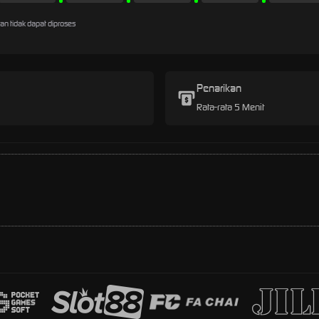
an tidak dapat diproses
Penarikan
Rata-rata 5 Menit