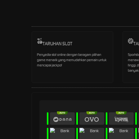
TARUHAN SLOT
TA
Penyedia slot online dengan beragam pilihan
Sportsb
game menarik yang memudahkan pemain untuk
menawar
mencapai jackpot
tinggi,
banyak 