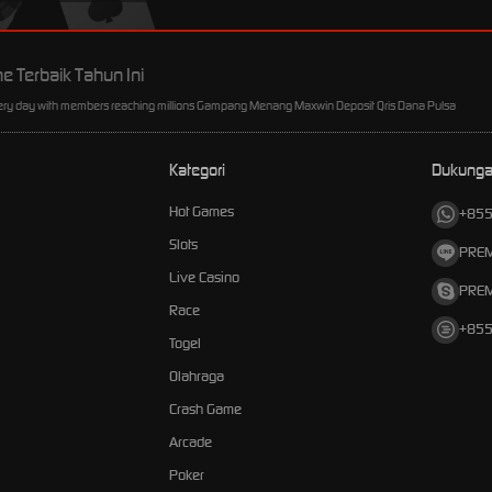
Terbaik Tahun Ini
s every day with members reaching millions Gampang Menang Maxwin Deposit Qris Dana Pulsa
Kategori
Dukung
Hot Games
+85
Slots
PRE
Live Casino
PRE
Race
+85
Togel
Olahraga
Crash Game
Arcade
Poker