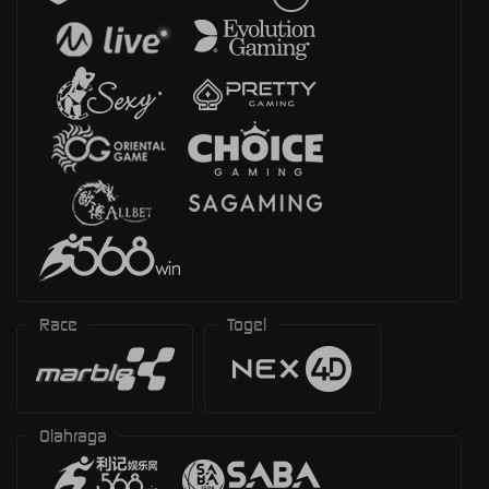
Race
Togel
Olahraga