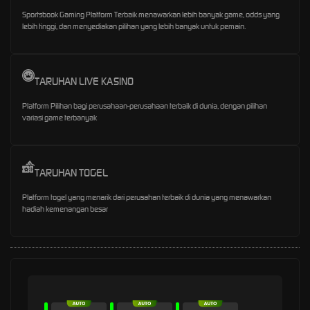
Sportsbook Gaming Platform Terbaik menawarkan lebih banyak game, odds yang
lebih tinggi, dan menyediakan pilihan yang lebih banyak untuk pemain.
TARUHAN LIVE KASINO
Platform Pilihan bagi perusahaan-perusahaan terbaik di dunia, dengan pilihan
variasi game terbanyak
TARUHAN TOGEL
Platform togel yang menarik dari perusahan terbaik di dunia yang menawarkan
hadiah kemenangan besar