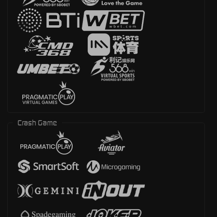
Crash Game