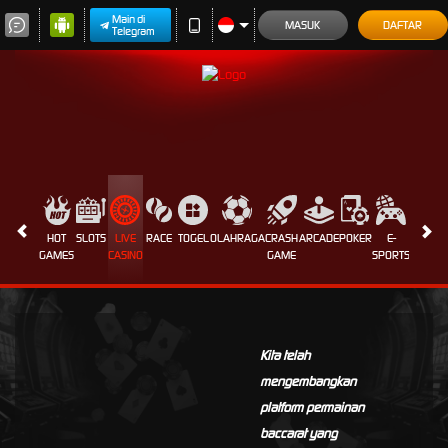
Main di
MASUK
DAFTAR
Telegram
HOT
SLOTS
LIVE
RACE
TOGEL
OLAHRAGA
CRASH
ARCADE
POKER
E-
SABUN
GAMES
CASINO
GAME
SPORTS
AYAM
Kita telah
mengembangkan
platform permainan
baccarat yang