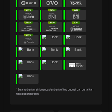
* Selama bank maintenance dan bank offline deposit dan penarikan
tidak dapat diproses