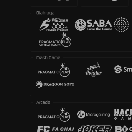
Olahraga
Crash Game
Arcade