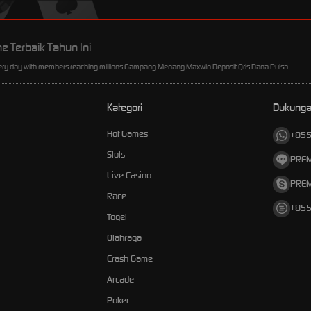
Terbaik Tahun Ini
s every day with members reaching millions Gampang Menang Maxwin Deposit Qris Dana Pulsa
Kategori
Dukung
Hot Games
+85
Slots
PRE
Live Casino
PRE
Race
+85
Togel
Olahraga
Crash Game
Arcade
Poker