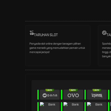
TARUHAN SLOT
TA
Penyedia slot online dengan beragam pilihan
Sportsb
game menarik yang memudahkan pemain untuk
menawar
mencapai jackpot
tinggi,
banyak 