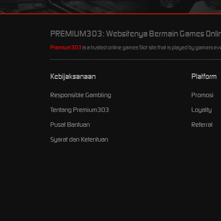
PREMIUM303: Websitenya Bermain Games Online 
Premium303
is a trusted online games Slot site that is played by gamer
Kebijaksanaan
Platform
Responsible Gambling
Promosi
Tentang Premium303
Loyalty
Pusat Bantuan
Referral
Syarat dan Ketentuan