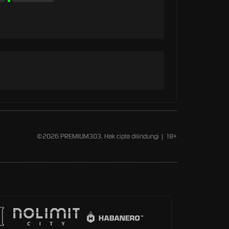
©2026 PREMIUM303. Hak cipta dilindungi | 18+