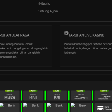
E-Sports
Sabung Ayam
RUHAN OLAHRAGA
TARUHAN LIVE KASINO
ook Gaming Platform Terbaik
Platform Pilihan bagi perusahaan-perusa
kan lebih banyak game, odds yang lebih
terbaik di dunia, dengan pilihan variasi g
 dan menyediakan pilihan yang lebih
terbanyak
untuk pemain.