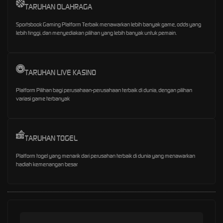
TARUHAN OLAHRAGA
Sportsbook Gaming Platform Terbaik menawarkan lebih banyak game, odds yang
lebih tinggi, dan menyediakan pilihan yang lebih banyak untuk pemain.
TARUHAN LIVE KASINO
Platform Pilihan bagi perusahaan-perusahaan terbaik di dunia, dengan pilihan
variasi game terbanyak
TARUHAN TOGEL
Platform togel yang menarik dari perusahan terbaik di dunia yang menawarkan
hadiah kemenangan besar