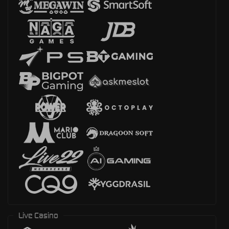
Live Casino