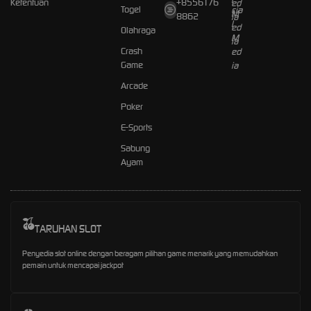
Ketentuan
+8556176
Togel
8862
Olahraga
Crash
Game
Arcade
Poker
E-Sports
Sabung
Ayam
TARUHAN SLOT
Penyedia slot online dengan beragam pilihan game menarik yang memudahkan
pemain untuk mencapai jackpot