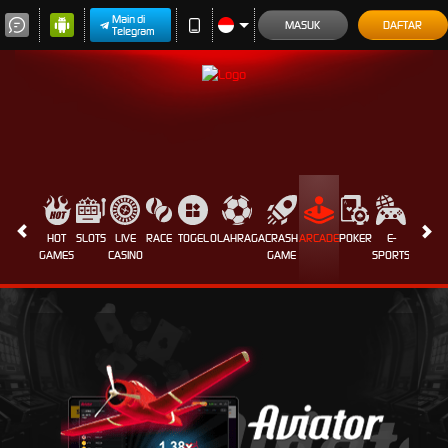
Main di
MASUK
DAFTAR
Telegram
HOT
SLOTS
LIVE
RACE
TOGEL
OLAHRAGA
CRASH
ARCADE
POKER
E-
SABUN
GAMES
CASINO
GAME
SPORTS
AYAM