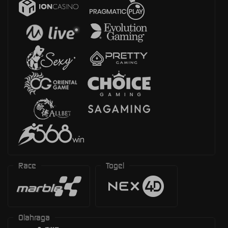
Race
Togel
Olahraga