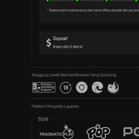
* Selama bank maintenance dan bank offline deposit dan penarik
Deposit
Rata-rata 0 Menit
Tanggung Jawab Bermain
Browser Yang Didukung
Platform Penyedia Layanan
Slots