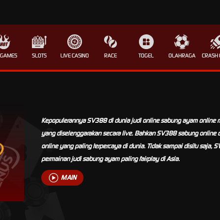
 GAMES
SLOTS
LIVE CASINO
RACE
TOGEL
OLAHRAGA
CRASH
Kepopulerannya SV388 di dunia judi online sabung ayam online
yang diselenggarakan secara live. Bahkan SV388 sabung online 
online yang paling terpercaya di dunia. Tidak sampai disitu saja
permainan judi sabung ayam paling fairplay di Asia.
MAIN