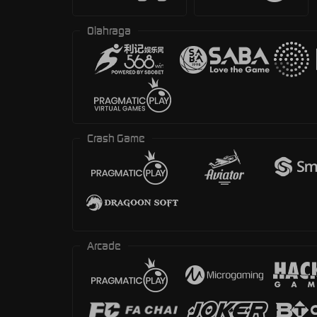
Olahraga
Crash Game
Arcade