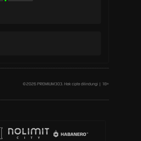
©2026 PREMIUM303. Hak cipta dilindungi | 18+