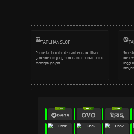
TARUHAN SLOT
TA
Penyedia slot online dengan beragam pilihan
Sportsb
game menarik yang memudahkan pemain untuk
menawar
mencapai jackpot
tinggi,
banyak 