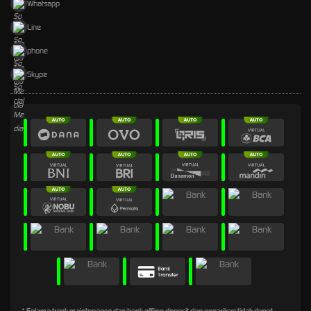
Whatsapp
Line
phone
Skype