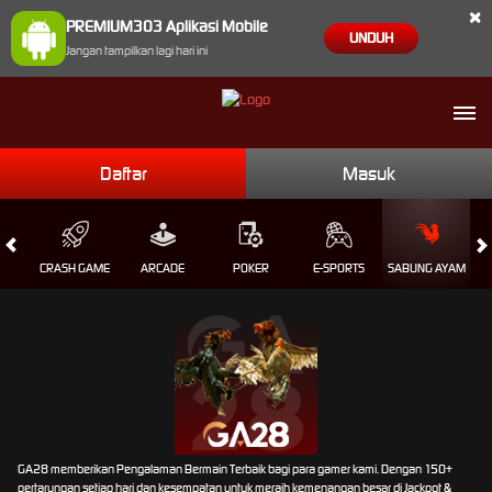
×
PREMIUM303 Aplikasi Mobile
UNDUH
Jangan tampilkan lagi hari ini
Daftar
Masuk
AGA
CRASH GAME
ARCADE
POKER
E-SPORTS
SABUNG AYAM
GA28 memberikan Pengalaman Bermain Terbaik bagi para gamer kami. Dengan 150+
pertarungan setiap hari dan kesempatan untuk meraih kemenangan besar di Jackpot &