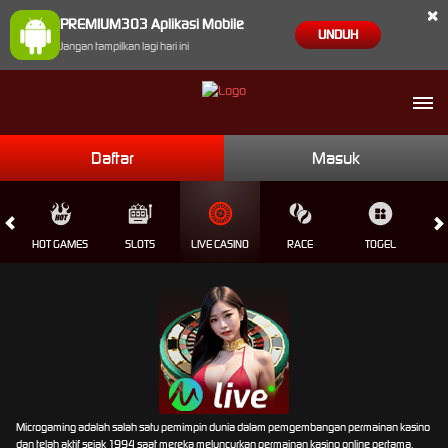
×
PREMIUM303 Aplikasi Mobile
UNDUH
Jangan tampilkan lagi hari ini
Daftar
Masuk
HOT GAMES
SLOTS
LIVE CASINO
RACE
TOGEL
OL
Microgaming adalah salah satu pemimpin dunia dalam pemgembangan permainan kasino
dan telah aktif sejak 1994 saat mereka meluncurkan permainan kasino online pertama.