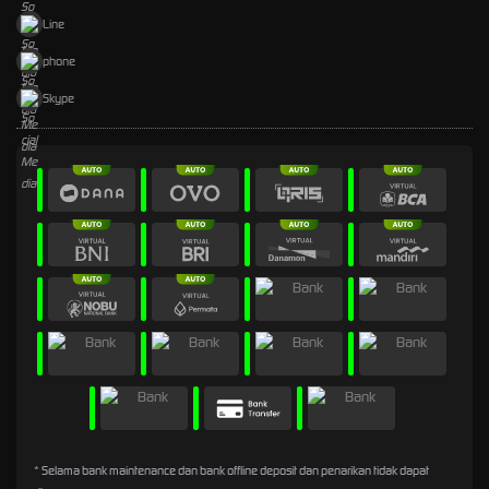
Line
phone
Skype
* Selama bank maintenance dan bank offline deposit dan penarikan tidak dapat