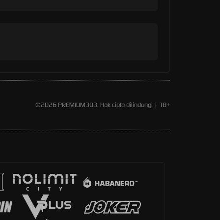
©2026 PREMIUM303. Hak cipta dilindungi | 18+