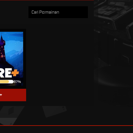
87%
e+