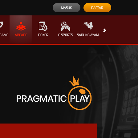
MASUK
DAFTAR
 GAME
ARCADE
POKER
E-SPORTS
SABUNG AYAM
PROMOSI