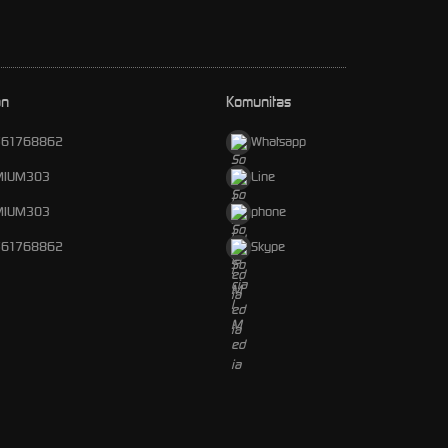
an
Komunitas
561768862
Whatsapp
MIUM303
Line
MIUM303
phone
561768862
Skype