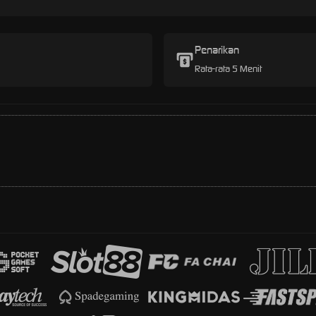
Penarikan
Rata-rata 5 Menit