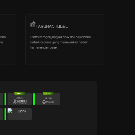
TARUHAN TOGEL
haan
Platform togel yang menarik dari perusahan
ame
terbaik di dunia yang menawarkan hadiah
kemenangan besar