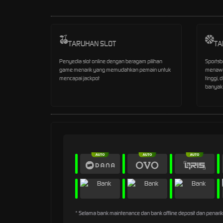
TARUHAN SLOT
TA
Penyedia slot online dengan beragam pilihan
Sportsb
game menarik yang memudahkan pemain untuk
menawar
mencapai jackpot
tinggi,
banyak 
* Selama bank maintenance dan bank offline deposit dan penarik