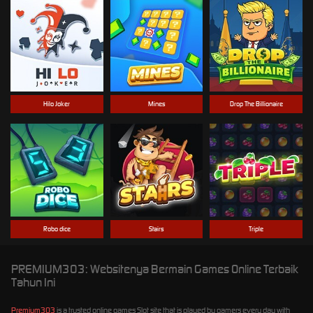
Hilo Joker
Mines
Drop The Billionaire
Robo dice
Stairs
Triple
PREMIUM303: Websitenya Bermain Games Online Terbaik
Tahun Ini
Premium303
is a trusted online games Slot site that is played by gamers every day with